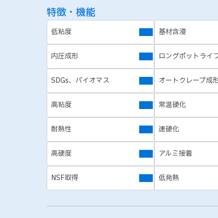
特徴・機能
低粘度
基材含浸
内圧成形
ロングポットライ
SDGs、バイオマス
オートクレーブ成
高粘度
常温硬化
耐熱性
速硬化
高硬度
アルミ接着
NSF取得
低発熱