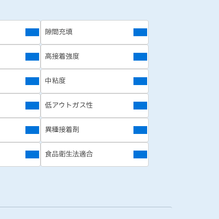
隙間充填
高接着強度
中粘度
低アウトガス性
異種接着剤
食品衛生法適合