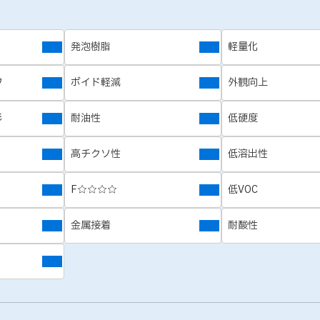
発泡樹脂
軽量化
フ
ボイド軽減
外観向上
形
耐油性
低硬度
高チクソ性
低溶出性
F☆☆☆☆
低VOC
金属接着
耐酸性