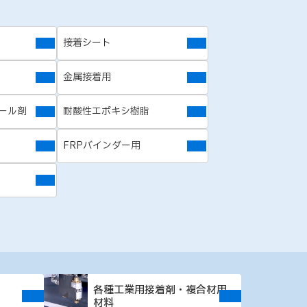
接着シート
金属接着用
ール剤
耐酸性エポキシ樹脂
FRPバインダー用
各種工業用接着剤・複合材用
材料