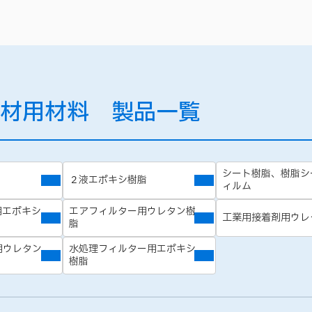
材用材料 製品一覧
シート樹脂、樹脂シ
２液エポキシ樹脂
ィルム
用エポキシ
エアフィルター用ウレタン樹
工業用接着剤用ウレ
脂
用ウレタン
水処理フィルター用エポキシ
樹脂