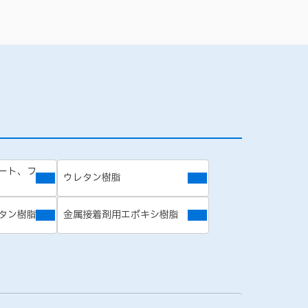
ート、フ
ウレタン樹脂
タン樹脂
金属接着剤用エポキシ樹脂