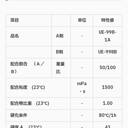
項目
単位
特性値
UE-998-
品名
A剤
-
1A
B剤
-
UE-998B
配合割合 （Ａ／
重量
-
50/100
Ｂ）
比
mPa
配合粘度 (23℃)
1500
・s
配合物比重 (23℃)
-
1.00
硬化条件
-
80℃/1h
硬度 A (23℃)
-
43