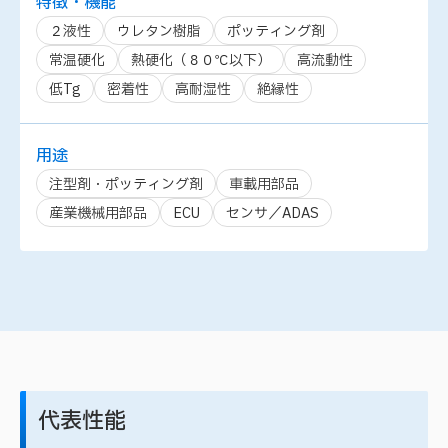
特徴・機能
２液性
ウレタン樹脂
ポッティング剤
常温硬化
熱硬化（８０℃以下）
高流動性
低Tg
密着性
高耐湿性
絶縁性
用途
注型剤・ポッティング剤
車載用部品
産業機械用部品
ECU
センサ／ADAS
代表性能