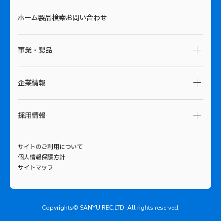
ホーム
製品検索
お問い合わせ
事業・製品
事業・製品トップ
電気・電子材料
企業情報
半導体材料
建築・土木関連材料
企業情報トップ
各種工業用接着剤・複合材用材料
採用情報
お知らせ
サンユレックについて
採用情報トップ
トップメッセージ
経営方針
サイトのご利用について
サンユレくんがゆくトップ
沿革
会社概要
個人情報保護方針
サンユレックってどんな会社？
品質・環境方針
事業所一覧
サイトマップ
サンユレックのお仕事紹介
海外拠点
施設・設備紹介
ビジネス行動ガイドライン
技術部
営業部
SDGs
生産部
開発部
会社案内
品質保証部
業務部
Copyrights© SANYU REC.LTD. All rights reserved.
募集要項