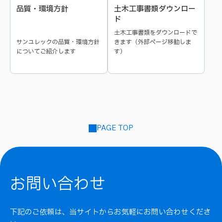
部品
低誘電率／低誘電正接
透明性
品質・環境方針
土木工事書類ダウンロー
ド
接着・仮固定・仮止め
含浸剤
耐候性
難燃性V-0
土木工事書類をダウンロードで
サンユレックの品質・環境方針
きます（外部ページ移動しま
形状保持／ダム材
ドーミング・加飾
についてご紹介します
す）
UL登録品
RTI登録品
シーリング材・ガスケット
JET登録品
高耐熱（ウレタン）
硬質ウレタン樹脂
高耐熱／高Tg（エポキシ）
閉じる
PAGE TOP
可撓性エポキシ樹脂
低ハロゲンエポキシ樹脂
閉じる
お問い合わせ
下記のご依頼は、当サイトからお気軽にお問い合わせくださ