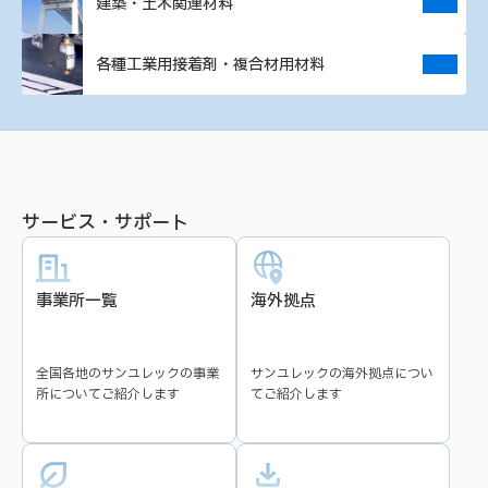
建築・土木関連材料
ロングポットライフ
低粘度
ECU
センサ／ADAS
各種工業用接着剤・複合材用材料
形状保持性／チクソ性
高流動性
モータ
イグニッションコイル
保存安定性
低硬度
コンデンサ
リレー
低弾性／柔軟性
低応力
電源基板
水回り基板
サービス・サポート
低線膨張
低Tg
パワーデバイス／パワーモ
高圧トランス
ジュール
高接着／高密着
密着性
事業所一覧
海外拠点
DC-DCコンバータ
ハイブリッドIC
高強度
ヒートサイクル性
インバータ
断面研磨
全国各地のサンユレックの事業
サンユレックの海外拠点につい
熱伝導性／放熱性
強靱性
所についてご紹介します
てご紹介します
接着・固定／チップ部品
接着・固定／金属部品
高耐湿性
絶縁性
接着・固定／プラスチック
接着・固定／フェライト