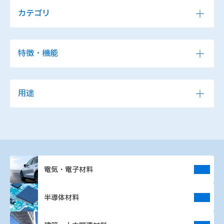
カテゴリ
ウレタン樹脂
車載部品用ウレタン樹脂
特徴・機能
電子制御基板/電子部品用
２液エポキシ樹脂
ウレタン樹脂
１液性
２液性
車載部品用２液エポキシ樹
電気・電子部品用２液エポ
用途
脂
キシ樹脂
ウレタン樹脂
エポキシ樹脂
車載部品用１液エポキシ樹
１液エポキシ樹脂
脂
加飾成形
注型剤・ポッティング剤
UV硬化型樹脂
ポッティング剤
電気・電子部品用１液エポ
ＵＶ硬化型樹脂
キシ樹脂
接着剤
コーティング剤
コーティング剤
接着剤
コーティング剤/コーティ
接着剤
ング樹脂
電気・電子材料
車載用部品
産業機械用部品
常温硬化
熱硬化（８０℃以下）
家電用部品
照明用部品
半導体材料
閉じる
熱硬化（８０℃以上）
速硬化性／短時間硬化
5G／通信関係
電池・セル周辺部品